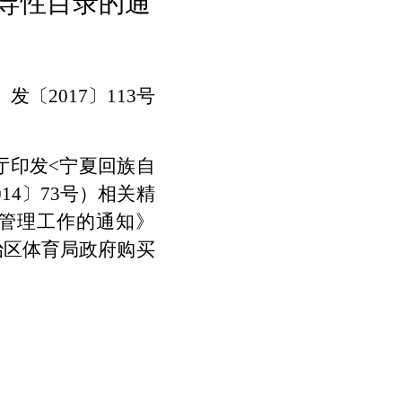
导性目录的通
）发〔
2017
〕
113号
厅印发
<
宁夏回族自
014
〕
73
号）相关精
管理工作的通知》
治区体育局政府购买