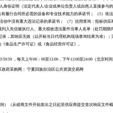
人身份证明（法定代表人/企业或单位负责人或自然人直接参与的
具有履行合同所必需的设备和专业技术能力的承诺书； （5）依
营活动中没有重大违法记录的承诺书； （7）信用查询：投标供
站被列入失信被执行人、重大税收违法案件当事人名单（处罚期限
记录，其响应无效（以开标当日代理机构现场查询结果为准）；
的《食品生产许可证》或《食品经营许可证》。
6-07-02 23:59:59 ，每天上午00：00至12:00，下午12:00至24:0
区政府采购网； 宁夏回族自治区公共资源交易网
0:00 （北京时间）（从磋商文件开始发出之日起至供应商提交首次响应文