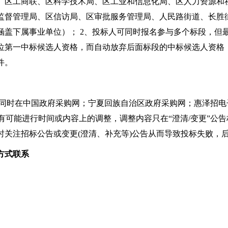
、区工商联、区科学技术局、区工业和信息化局、区人力资源和
监督管理局、区信访局、区审批服务管理局、人民路街道、长胜
涵盖下属事业单位）； 2、投标人可同时报名参与多个标段，但
位第一中标候选人资格，而自动放弃后面标段的中标候选人资格，
件。
在中国政府采购网；宁夏回族自治区政府采购网；惠泽招电子
目有可能进行时间或内容上的调整，调整内容只在“澄清/变更”公
时关注招标公告或变更(澄清、补充等)公告从而导致投标失败，
方式联系