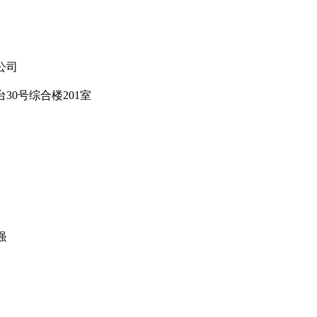
公司
0号综合楼201室
强