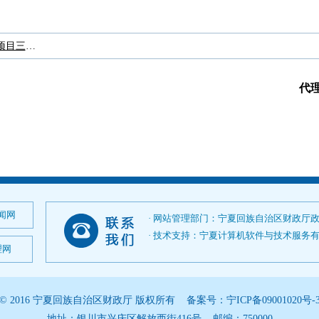
大武口区司法局大武口区党政机关法律顾问服务项目三标段采购文件.pdf
代
闻网
· 网站管理部门：宁夏回族自治区财政厅
· 技术支持：宁夏计算机软件与技术服务有限公司；
理网
© 2016 宁夏回族自治区财政厅 版权所有 备案号：
宁ICP备09001020号-
地址：银川市兴庆区解放西街416号 邮编：750000