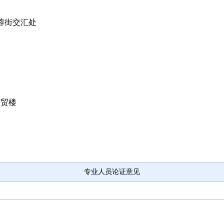
蓉街交汇处
商贸楼
专业人员论证意见