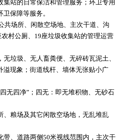
收集站的日常保洁和管理服务；环卫专用
环卫保障等服务。
公共场所、闲散空场地、主次干道、沟
座农村公厕、
19
座垃圾收集站的管理运营
，无垃圾、无人畜粪便、无碎砖瓦泥土、
外溢现象；街道线杆、墙体无张贴小广
四无四净”；四无：即无堆积物、无砂石
。
所、粮场及其它闲散空场地，无乱堆乱
化带、道路两侧
50
米视线范围内，主次干