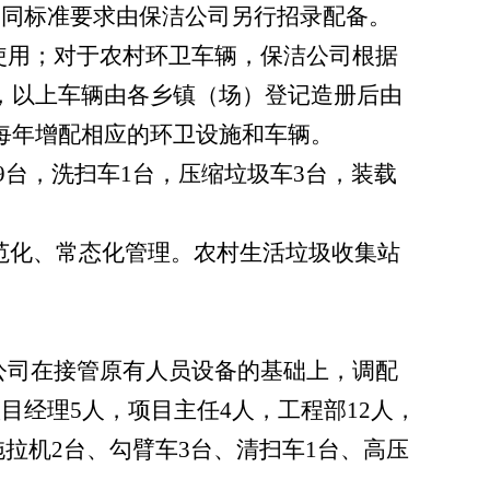
合同标准要求由保洁公司另行招录配备。
使用；对于农村环卫车辆，保洁公司根据
，以上车辆由各乡镇（场）登记造册后由
每年增配相应的环卫设施和车辆。
9
台，洗扫车
1
台，压缩垃圾车
3
台，装载
范化、常态化管理。农村生活垃圾收集站
公司在接管原有人员设备的基础上，调配
项目经理
5
人，项目主任
4
人，工程部
12
人，
拖拉机
2
台、勾臂车
3
台、清扫车
1
台、高压