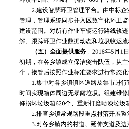
2.
建设智慧环卫管理平台。
由中标企
管理，管理系统同步并入区数字化环卫监
建设范围。对所有作业车辆运行路线轨迹
解、跟踪环卫作业数据动态和垃圾收运流
（五）全面提供服务。
2018
年
5
月
1
初期，在各乡镇成立保洁突击队伍，从主
个，接管后按照作业标准要求进行常态化
1.
集中对各乡镇镇区道路及集市进行
时间实现箱体周边无暴露垃圾。组建维修
修损坏垃圾箱
620
个、重新打磨喷漆垃圾
2.
排查乡镇常规路段重点村落开展整
3.
对各乡镇内的村道、延伸支道及边