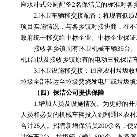
座水冲式公厕配备
2
名保洁员的标准
对各
2.
环卫车辆移交接配备：将现有低质
项目实施情况，与各乡镇对接协商，在不
政府统一移交给中标企业。中标企业保证
接收各乡镇现有环卫机械车辆
39
台。
机
1
台以及接收乡镇原有的电动三轮保洁
3.
环卫设施移交接：
19
座农村垃圾收
垃圾全部转运至垃圾焚烧发电厂或垃圾填
（四）保洁公司提供保障
1.
增加人员及设施情况。
为更好的开
人员和必要的机械车辆投入到利通区农村
合计
25
人。招聘新增保洁员
200
余名，使
冲洗车
2
台、垃圾箱（桶）
600
个，配备管