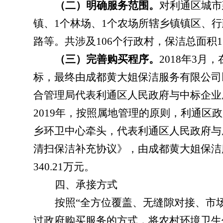
（二）明确服务范围。
对利通区城市
镇、
1
个林场、
1
个农场所辖乡镇镇区、行
路等。共涉及
106
个行政村，保洁总面积
1
（三）完善购买程序。
2018
年
3
月，
标，最终由成都黄大姐保洁服务有限公司
合管理局代表利通区人民政府与中标企业
2019
年，按照属地管理的原则，利通区政
乡环卫中心牵头，代表利通区人民政府与
清扫保洁补充协议》，由成都黄大姐保洁
340.21
万元。
四、承接方式
按照“全方位覆盖、无缝隙对接、市
过政府购买服务的方式，将农村环境卫生