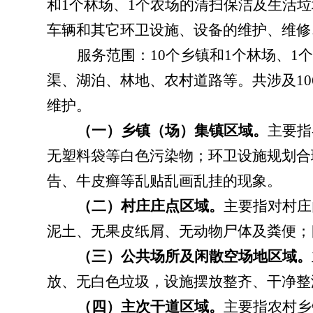
和
1
个林场、
1
个农场的清扫保洁及生活垃
车辆和其它环卫设施、设备的维护、维修
服务范围：
10
个乡镇和
1
个林场、
1
个
渠、湖泊、林地、农村道路等。共涉及
10
维护。
（一）乡镇（场）集镇区域。
主要指
无塑料袋等白色污染物；环卫设施规划合
告、牛皮癣等乱贴乱画乱挂的现象。
（二）村庄庄点区域。
主要指对村庄
泥土、无果皮纸屑、无动物尸体及粪便；
（三）公共场所及闲散空场地区域。
放、无白色垃圾，设施摆放整齐、干净整
（四）主次干道区域。
主要指农村乡