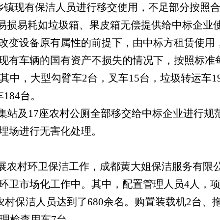
乡镇现有保洁人员进行移交使用，不足部分按照
易损易耗如垃圾箱、果皮箱无偿提供给中标企业
改变设备原有属性的前提下，由中标方租赁使用
现有车辆的国有资产不损失的情况下，按照标准
其中，大型勾臂车
2
台，叉车
15
台，垃圾转运车
1
车
184
台。
集站及
17
座农村公厕全部移交给中标企业进行规
埋场进行无害化处理。
展农村环卫保洁工作，成都黄大姐保洁服务有限
环卫市场化工作中。其中，配置管理人员
4
人，
农村保洁人员达到了
680
余名。购置装载机
2
台、
理检查用车
7
台。