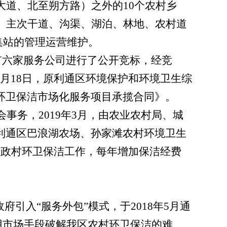
大道、北至朔方路）之外的
10
个农村乡
、主次干道、沟渠、湖泊、林地、农村道
集站的管理运营维护。
有六家服务公司进行了公开竞标，经竞
月
18
日，原利通区环境保护和环境卫生综
环卫保洁市场化服务项目承揽合同》。
会事务，
2019
年
3
月，由农业农村局、城
利通区巴浪湖农场、孙家滩农村环境卫生
行政村环卫保洁工作，每年增加保洁经费
府引入“服务外包”模式，于
2018
年
5
月通
用市场手段破解我区农村环卫保洁的难