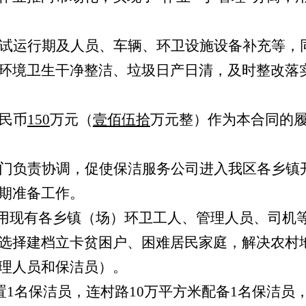
试运行期及人员、车辆、环卫设施设备补充等，
环境卫生干净整洁、垃圾日产日清，及时整改落
民币
150
万元（
壹佰伍拾
万元整）作为本合同的
门负责协调，促使保洁服务公司进入我区各乡镇
期准备工作。
用现有各乡镇（场）环卫工人、管理人员、司机
选择建档立卡贫困户、困难居民家庭，解决农村
理人员和保洁员）。
置
1
名保洁员，连村路
10
万平方米配备
1
名保洁员