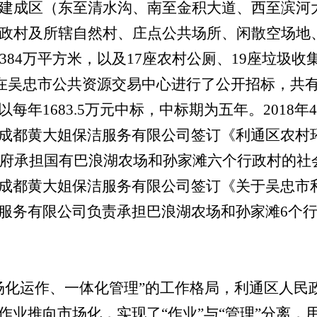
建成区（东至清水沟、南至金积大道、西至滨河
政村及所辖自然村、庄点公共场所、闲散空场地
384
万平方米，以及
17
座农村公厕、
19
座垃圾收
在吴忠市公共资源交易中心进行了公开招标，共
以每年
1683.5
万元中标，中标期为五年。
2018
年
4
成都黄大姐保洁服务有限公司签订《利通区农村
府承担国有巴浪湖农场和孙家滩六个行政村的社
成都黄大姐保洁服务有限公司签订《关于吴忠市
服务有限公司负责承担巴浪湖农场和孙家滩
6
个
场化运作、一体化管理”的工作格局，利通区人民政
作业推向市场化，实现了“作业”与“管理”分离，