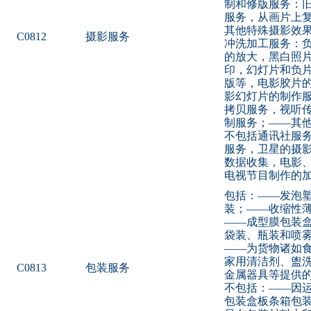
制和修版服务：
服务，从画片上
其他特殊摄影效
C0812
摄影服务
冲洗加工服务：
的放大，黑白照
印，幻灯片和负
版等，电影胶片
影幻灯片的制作
拷贝服务，视听
制服务；——其
不包括通讯社服
服务，卫星的摄
数据收集，电影
电视节目制作的
包括：——发泡
装；——收缩性
——成型膜包装
袋装、瓶装和喷
——为货物诸如
家用清洁剂、盥
C0813
包装服务
金属器具等提供
不包括：——因
包装盒板条箱包