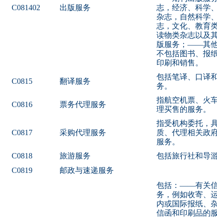
C081402
出版服务
志，经济、科学
杂志，自然科学
志，文化、教育
读物类杂志以及
版服务；——其
不包括图书、报
印刷和销售。
包括笔译、口译
C0815
翻译服务
务。
指航空机票、火
C0816
票务代理服务
理买售的服务。
指受机构委托，
C0817
采购代理服务
质、代理相关政
服务。
C0818
旅游服务
包括旅行社和导
C0819
邮政与速递服务
包括：——有关
务，例如收寄、
内或国际报纸、
信函和印刷品的