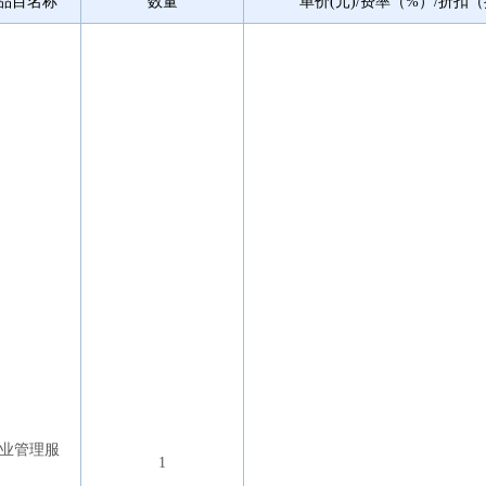
品目名称
数量
单价(元)/费率（%）/折扣
业管理服
1