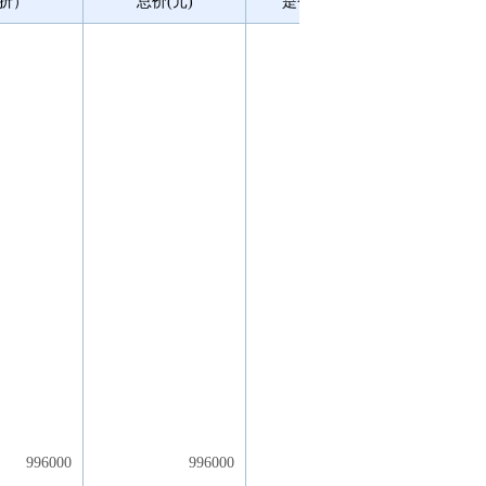
（折）
总价(元)
是否中小企业
996000
996000
是