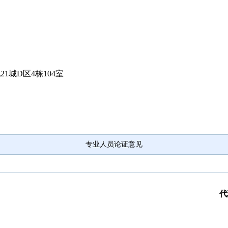
1城D区4栋104室
专业人员论证意见
代