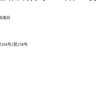
购项目
04号2层258号