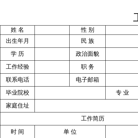
姓 名
性 别
出生年月
民 族
学 历
政治面貌
工作经验
职 务
联系电话
电子邮箱
毕业院校
专 业
家庭住址
工作简历
时 间
单 位