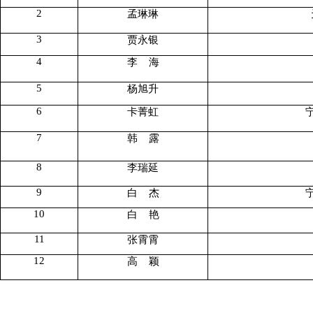
2
孟琳琳
3
贾永银
4
李
海
5
杨旭升
6
卡菁虹
7
韩
露
8
李瑞延
9
白
杰
10
白
艳
11
张霄霄
12
高
颖